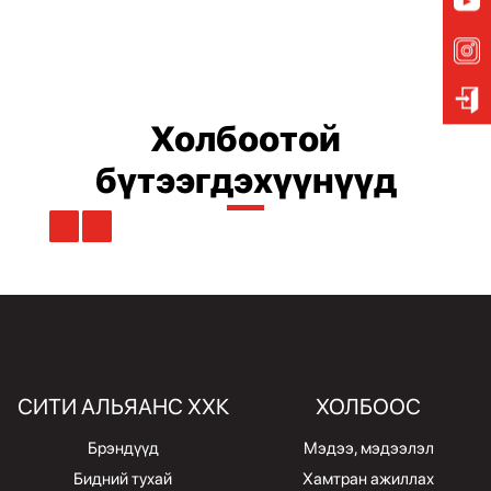
Холбоотой
бүтээгдэхүүнүүд
СИТИ АЛЬЯАНС ХХК
ХОЛБООС
Брэндүүд
Мэдээ, мэдээлэл
Бидний тухай
Хамтран ажиллах