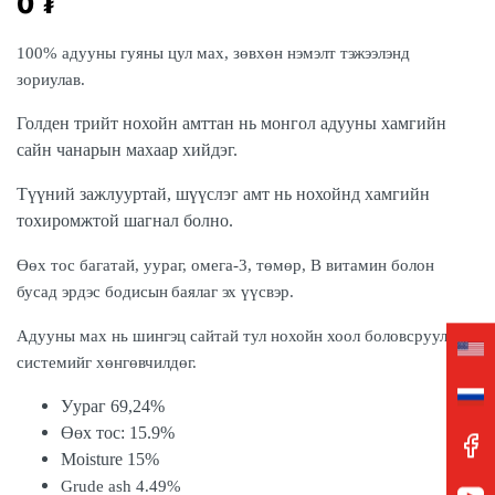
0
₮
100
% адууны гуяны цул мах, з
өвхөн нэмэлт тэжээлэнд
зориулав.
Голден трийт нохойн амттан нь
монгол адууны хамгийн
сайн чанарын
махаар хийдэг.
Түүний зажлууртай, шүүслэг амт нь нохой
н
д хамгийн
тохиромжтой шагнал
болно.
Өөх тос багатай, уураг, омега-3, төмөр, В витамин болон
бусад эрдэс бодис
ын
баялаг эх үүсвэр.
Адууны мах нь шингэц сайтай тул нохойн хоол боловсруулах
системийг хөнгөвчилдөг.
Уураг 69,24%
Өөх тос: 15.9%
Moisture
15%
Grude ash 4.49
%