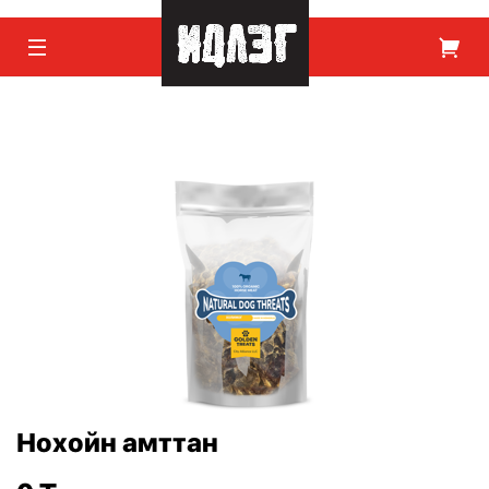
Нохойн амттан