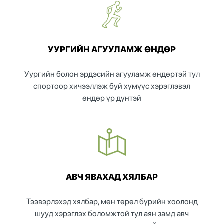
УУРГИЙН АГУУЛАМЖ ӨНДӨР
Уургийн болон эрдэсийн агууламж өндөртэй тул
спортоор хичээллэж буй хүмүүс хэрэглэвэл
өндөр үр дүнтэй
АВЧ ЯВАХАД ХЯЛБАР
Тээвэрлэхэд хялбар, мөн төрөл бүрийн хоолонд
шууд хэрэглэх боломжтой тул аян замд авч