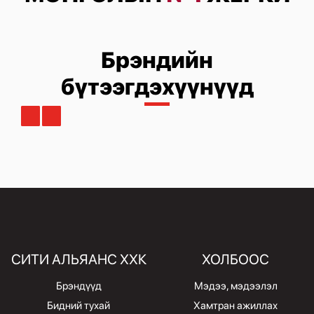
Брэндийн
бүтээгдэхүүнүүд
СИТИ АЛЬЯАНС ХХК
ХОЛБООС
Брэндүүд
Мэдээ, мэдээлэл
Бидний тухай
Хамтран ажиллах