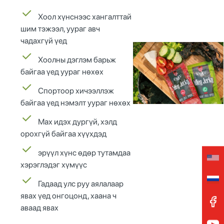
Хоол хүнснээс хангалттай
шим тэжээл, уураг авч
чадахгүй үед
Хоолны дэглэм барьж
байгаа үед уураг нөхөх
Спортоор хичээллэж
байгаа үед нэмэлт уураг нөхөх
Мах идэх дургүй, хэлд
орохгүй байгаа хүүхдэд
эрүүл хүнс өдөр тутамдаа
хэрэглэдэг хүмүүс
Гадаад улс руу аялалаар
явах үед онгоцонд, хаана ч
аваад явах