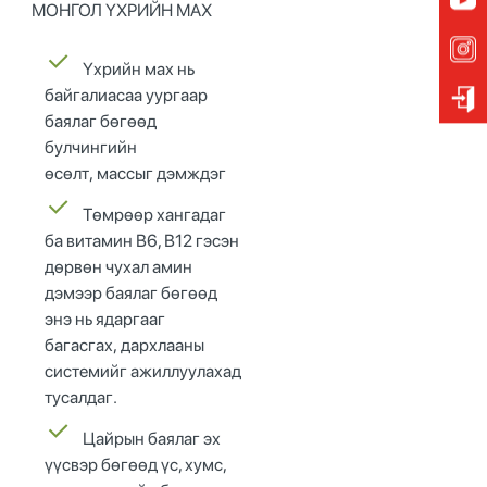
МОНГОЛ ҮХРИЙН МАХ
Үхрийн мах нь
байгалиасаа уур
г
аар
баялаг бөгөөд
булчингийн
өсөлт
,
массыг дэмждэг
Т
өмрөөр хангадаг
ба витамин В6, В12 гэсэн
дөрвөн чухал амин
дэмээр
баялаг
бөгөөд
энэ нь ядаргааг
багасгах
,
дархлааны
системийг ажиллуулахад
тусалдаг
.
Ц
айрын баялаг эх
үүсвэр бөгөөд үс, хумс,