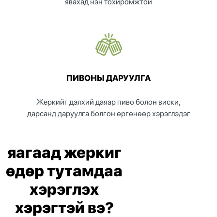
явахад нэн тохиромжтой
ПИВОНЫ ДАРУУЛГА
Жеркийг дэлхий даяар пиво болон виски,
дарсанд даруулга болгон өргөнөөр хэрэглэдэг
яагаад жеркиг
өдөр тутамдаа
хэрэглэх
хэрэгтэй вэ?