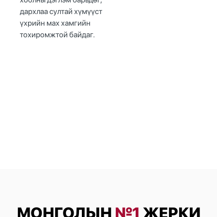
дархлаа султай хүмүүст
үхрийн мах хамгийн
тохиромжтой байдаг.
МОНГОЛЫН
№1
ЖЕРКИ