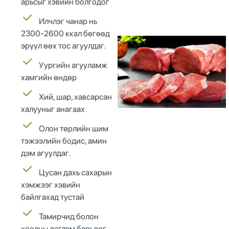
арьсыг хэвийн болгодог
Илчлэг чанар нь
2300-2600 ккал
бөгөөд
эрүүл өөх тос агуулдаг.
Уургийн агууламж
хамгийн өндөр
Хий, шар, хавсарсан
халууныг анагаах
Олон төрлийн шим
тэжээлийн бодис, амин
дэм агуулдаг.
Цусан дахь сахарын
хэмжээг хэвийн
байлгахад тустай
Тамирчид болон
хоолны дэглэм барьдөг,