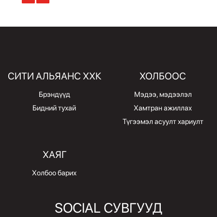
СИТИ АЛЬЯАНС ХХК
ХОЛБООС
Брэндүүд
Мэдээ, мэдээлэл
Бидний тухай
Хамтран ажиллах
Түгээмэл асуулт хариулт
ХАЯГ
Холбоо барих
SOCIAL СУВГУУД