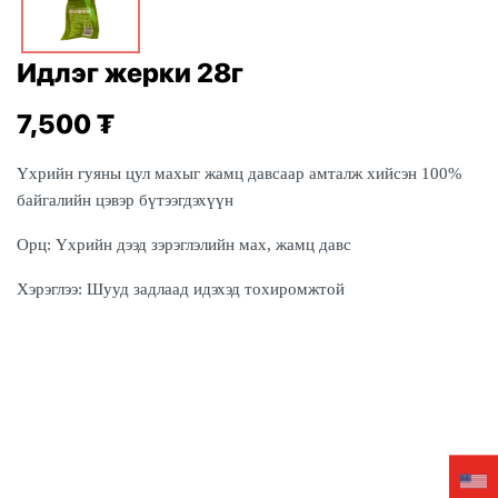
Идлэг жерки 28г
7,500
₮
Үхрийн гуяны цул махыг жамц давсаар амталж хийсэн 100%
байгалийн цэвэр бүтээгдэхүүн
Орц:
Үхрийн дээд зэрэглэлийн мах, жамц давс
Хэрэглээ:
Шууд задлаад идэхэд тохиромжтой