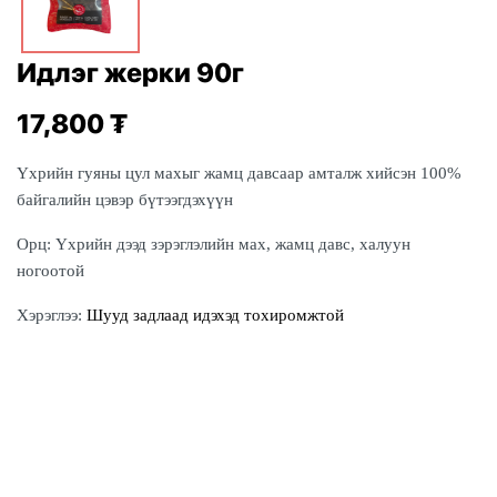
Идлэг жерки 90г
17,800
₮
Үхрийн гуяны цул махыг жамц давсаар амталж хийсэн 100%
байгалийн цэвэр бүтээгдэхүүн
Орц: Үхрийн дээд зэрэглэлийн мах, жамц давс, халуун
ногоотой
Хэрэглээ:
Шууд задлаад идэхэд тохиромжтой