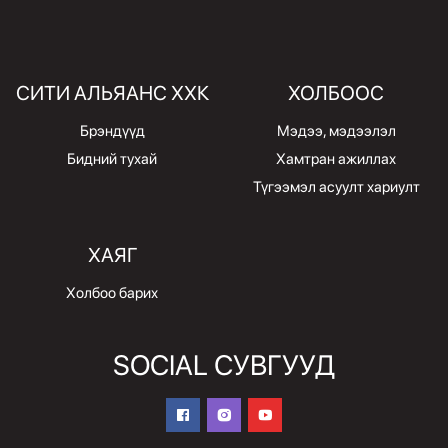
СИТИ АЛЬЯАНС ХХК
ХОЛБООС
Брэндүүд
Мэдээ, мэдээлэл
Бидний тухай
Хамтран ажиллах
Түгээмэл асуулт хариулт
ХАЯГ
Холбоо барих
SOCIAL СУВГУУД