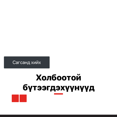
Сагсанд хийх
Холбоотой
бүтээгдэхүүнүүд