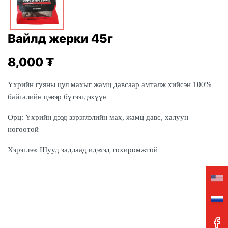
Вайлд жерки 45г
8,000
₮
Үхрийн гуяны цул махыг жамц давсаар амталж хийсэн 100%
байгалийн цэвэр бүтээгдэхүүн
Орц:
Үхрийн дээд зэрэглэлийн мах, жамц давс, халуун
ногоотой
Хэрэглээ:
Шууд задлаад идэхэд тохиромжтой