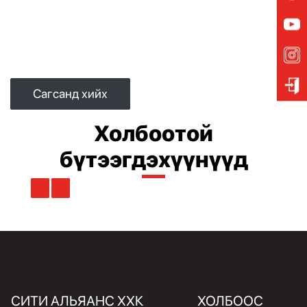
Сагсанд хийх
Холбоотой
бүтээгдэхүүнүүд
СИТИ АЛЬЯАНС ХХК
ХОЛБООС