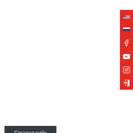
Сагсанд хийх