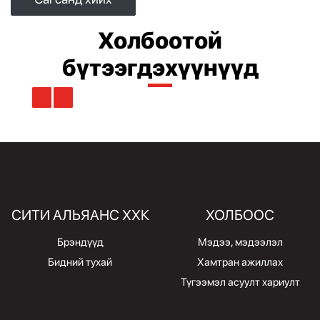
Холбоотой
бүтээгдэхүүнүүд
СИТИ АЛЬЯАНС ХХК
ХОЛБООС
Брэндүүд
Мэдээ, мэдээлэл
Бидний тухай
Хамтран ажиллах
Түгээмэл асуулт хариулт