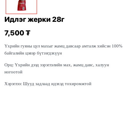
Идлэг жерки 28г
7,500
₮
Үхрийн гуяны цул махыг жамц давсаар амталж хийсэн 100%
байгалийн цэвэр бүтээгдэхүүн
Орц:
Үхрийн дээд зэрэглэлийн мах, жамц давс, халуун
ногоотой
Хэрэглээ:
Шууд задлаад идэхэд тохиромжтой