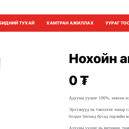
БИДНИЙ ТУХАЙ
ХАМТРАН АЖИЛЛАХ
УУРАГ Т
Нохойн а
0
₮
Адууны уушиг 100%, з
өвхөн нэ
Эрхтэн
үүд нь
тэжээллэг чанар 
болдог
бөгөөд
бусад төрлийн м
Адууны уушиг нь витамин, төмө