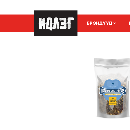
БРЭНДҮҮД