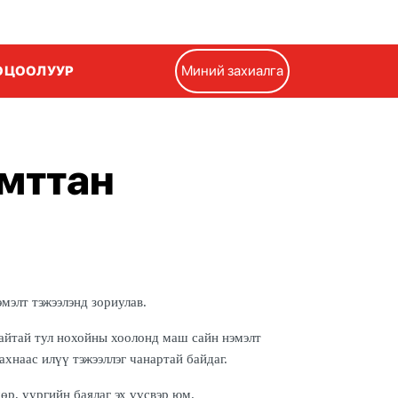
Миний захиалга
ООЦООЛУУР
мттан
мэлт тэжээлэнд зориулав.
сайтай тул нохойны хоолонд маш сайн нэмэлт
ахнаас илүү тэжээллэг чанартай байдаг.
р, уургийн баялаг эх үүсвэр юм.